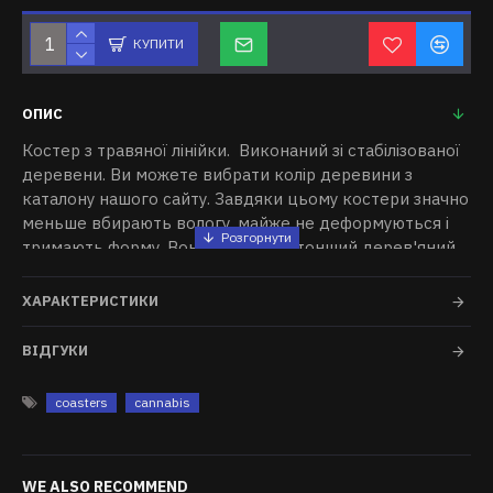
КУПИТИ
ОПИС
Костер з травяної лінійки. Виконаний зі стабілізованої
деревени. Ви можете вибрати колір деревини з
каталону нашого сайту. Завдяки цьому костери значно
меньше вбирають вологу, майже не деформуються і
тримають форму. Вони одні з найтонший дерев'яний
костерів в світі.
ХАРАКТЕРИСТИКИ
Написи та логотип вифрезовані та залиті епоксидною
смолою з люмінофором. Під замовлення можемо
ВІДГУКИ
змінити напис, додати Ім'я, чи будь яке побажання.
coasters
cannabis
Сяючий ефект помітний в темряві. Достатньо
потримати виріб декілька секунд на сонці, чи 2-3
хвилини на підвіконні. Також можна "зарядити" і від
звичайної лампочки. Сяючий ефект зберігається
WE ALSO RECOMMEND