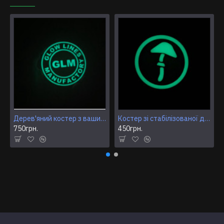
декілька годин з поступовим зменшенням яскравості.
На зворотній стороні костера є декілька вбудованих
магнітів. Тому його зручно зберігати на будь якій
металевій поверхні (окрім кольорових металів).
Ідеально пасує на холодильник як магніт. Завдяки
цьому костер не займає місце на столі і завжди під
рукою.
Дерев'яний костер з вашим лого та\або текстом
Костер зі стабілізованої деревени "1 гриб".
750грн.
450грн.