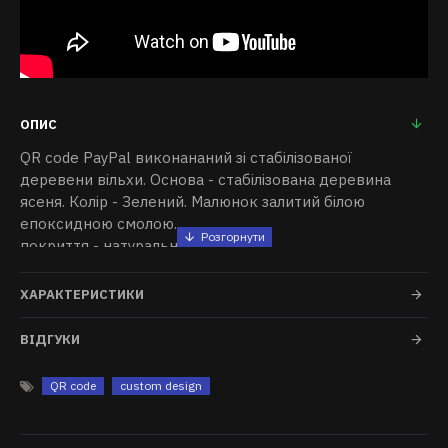
ОПИС
QR code PayPal виконананий зі стабілізованої
деревени вільхи. Основа - стабілізована деревина
ясеня. Колір - Зелений. Малюнок залитий білою
епоксидною смолою.
покриття - натуральне масло.
Ми можемо зробити будь який QR code (будь то
ХАРАКТЕРИСТИКИ
посилання на ваші соціальні мережі, сайт, меню
ресторана, WI-FI, QR код для платежу з приват24,
ВІДГУКИ
PayPal чи щось інше).
Ви можете вибрати колір деревени з каталогу нашого
QR code
custom design
сайту.